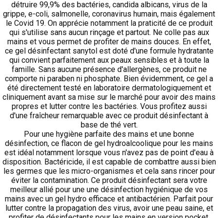
détruire 99,9% des bactéries, candida albicans, virus de la
grippe, e-coli, salmonelle, coronavirus humain, mais également
le Covid 19. On apprécie notamment la praticité de ce produit
qui s'utilise sans aucun rinçage et partout. Ne colle pas aux
mains et vous permet de profiter de mains douces. En effet,
ce gel désinfectant sanytol est doté d'une formule hydratante
qui convient parfaitement aux peaux sensibles et à toute la
famille. Sans aucune présence d'allergènes, ce produit ne
comporte ni paraben ni phosphate. Bien évidemment, ce gel a
été directement testé en laboratoire dermatologiquement et
cliniquement avant sa mise sur le marché pour avoir des mains
propres et lutter contre les bactéries. Vous profitez aussi
d'une fraîcheur remarquable avec ce produit désinfectant à
base de thé vert.
Pour une hygiène parfaite des mains et une bonne
désinfection, ce flacon de gel hydroalcoolique pour les mains
est idéal notamment lorsque vous n'avez pas de point d'eau à
disposition. Bactéricide, il est capable de combattre aussi bien
les germes que les micro-organismes et cela sans rincer pour
éviter la contamination. Ce produit désinfectant sera votre
meilleur allié pour une une désinfection hygiénique de vos
mains avec un gel hydro efficace et antibactérien. Parfait pour
lutter contre la propagation des virus, avoir une peau saine, et
profiter de désinfectants pour les mains en version pocket.