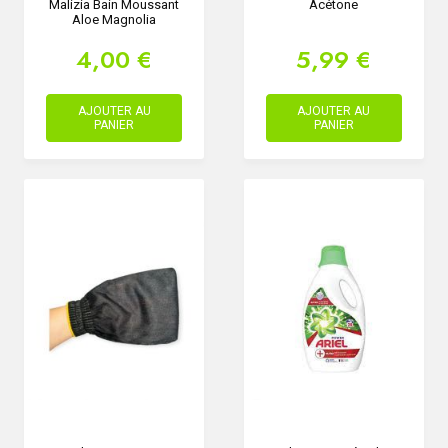
Malizia Bain Moussant
Acétone
Aloe Magnolia
4,00 €
5,99 €
AJOUTER AU
AJOUTER AU
PANIER
PANIER