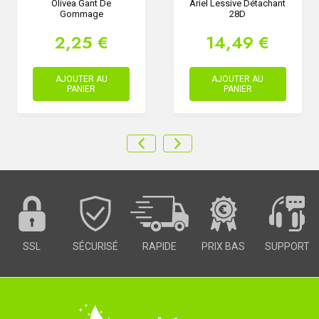
Olivea Gant De
Ariel Lessive Détachant
Gommage
28D
2,25 €
14,49 €
AJOUTER AU
AJOUTER AU
PANIER
PANIER
SSL
SÉCURISÉ
RAPIDE
PRIX BAS
SUPPORT