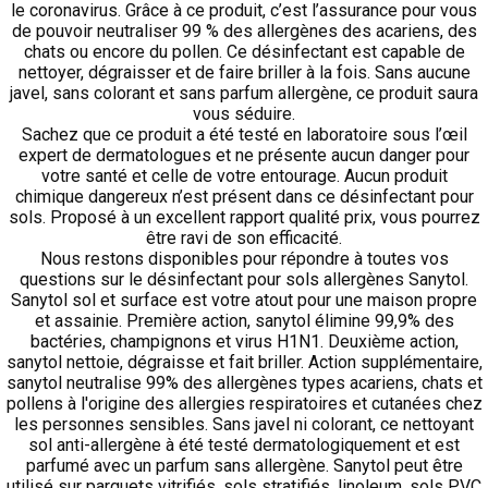
le coronavirus. Grâce à ce produit, c’est l’assurance pour vous
de pouvoir neutraliser 99 % des allergènes des acariens, des
chats ou encore du pollen. Ce désinfectant est capable de
nettoyer, dégraisser et de faire briller à la fois. Sans aucune
javel, sans colorant et sans parfum allergène, ce produit saura
vous séduire.
Sachez que ce produit a été testé en laboratoire sous l’œil
expert de dermatologues et ne présente aucun danger pour
votre santé et celle de votre entourage. Aucun produit
chimique dangereux n’est présent dans ce désinfectant pour
sols. Proposé à un excellent rapport qualité prix, vous pourrez
être ravi de son efficacité.
Nous restons disponibles pour répondre à toutes vos
questions sur le désinfectant pour sols allergènes Sanytol.
Sanytol sol et surface est votre atout pour une maison propre
et assainie. Première action, sanytol élimine 99,9% des
bactéries, champignons et virus H1N1. Deuxième action,
sanytol nettoie, dégraisse et fait briller. Action supplémentaire,
sanytol neutralise 99% des allergènes types acariens, chats et
pollens à l'origine des allergies respiratoires et cutanées chez
les personnes sensibles. Sans javel ni colorant, ce nettoyant
sol anti-allergène à été testé dermatologiquement et est
parfumé avec un parfum sans allergène. Sanytol peut être
utilisé sur parquets vitrifiés, sols stratifiés, linoleum, sols PVC