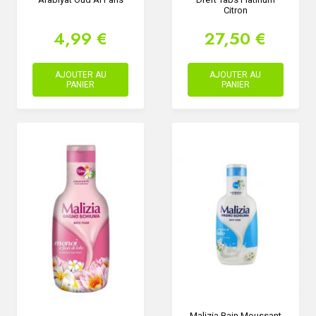
Citron
4,99 €
27,50 €
AJOUTER AU
AJOUTER AU
PANIER
PANIER
Malizia Bain Moussant