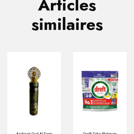
Articles
similaires
Arabiyat Oud Al Faris
Dreft Tabs Platinum