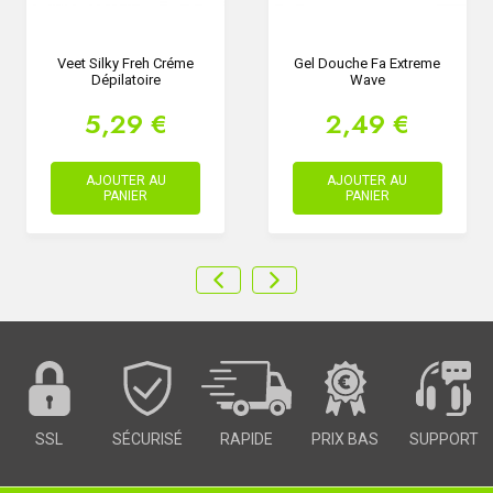
Veet Silky Freh Créme
Gel Douche Fa Extreme
Dépilatoire
Wave
5,29 €
2,49 €
AJOUTER AU
AJOUTER AU
PANIER
PANIER
SSL
SÉCURISÉ
RAPIDE
PRIX BAS
SUPPORT