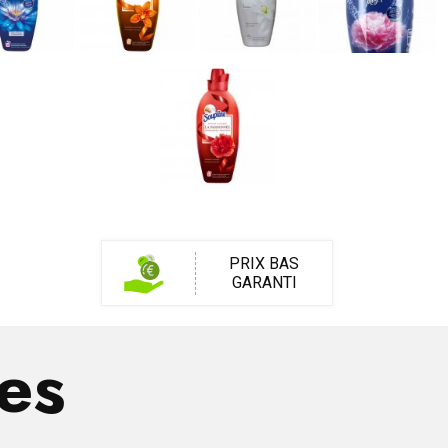
PRIX BAS
GARANTI
res