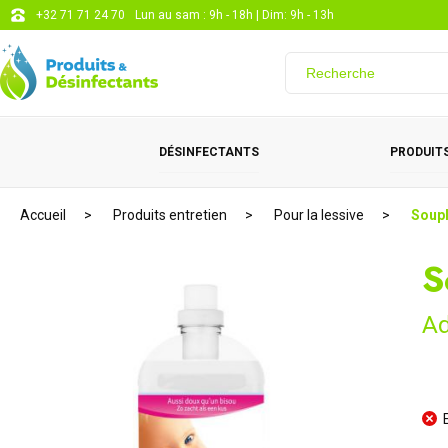
+32 71 71 24 70
Lun au sam : 9h - 18h | Dim: 9h - 13h
DÉSINFECTANTS
PRODUITS
Accueil
Produits entretien
Pour la lessive
Soupl
S
Ad
E