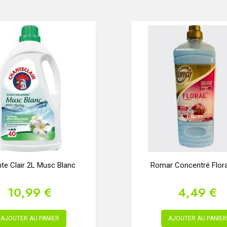
te Clair 2L Musc Blanc
Romar Concentré Flora
10,99 €
4,49 €
AJOUTER AU PANIER
AJOUTER AU PANIER