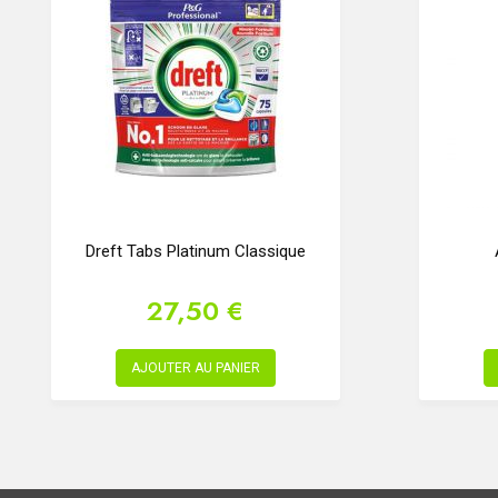
Dreft Tabs Platinum Classique
27,50 €
AJOUTER AU PANIER