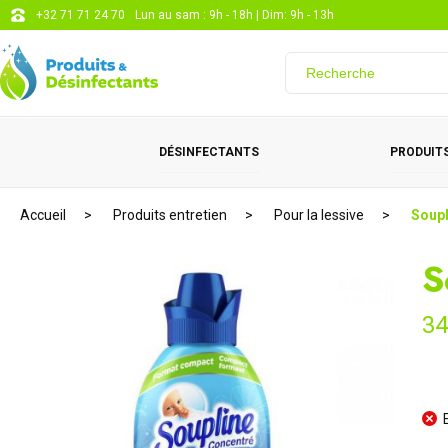
+32 71 71 24 70
Lun au sam : 9h - 18h | Dim: 9h - 13h
DÉSINFECTANTS
PRODUITS
Accueil
Produits entretien
Pour la lessive
Soup
S
34
E