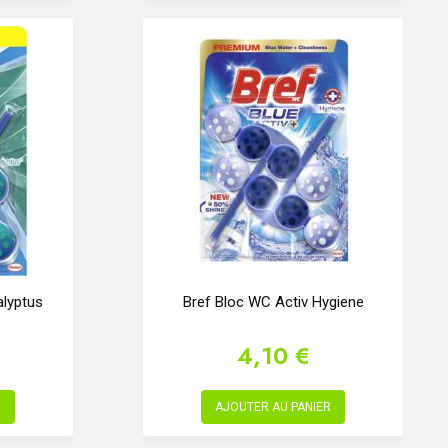
alyptus
Bref Bloc WC Activ Hygiene
4,10 €
R
AJOUTER AU PANIER