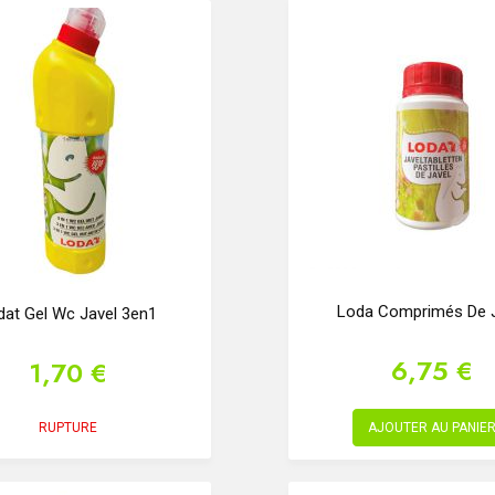
Loda Comprimés De J
dat Gel Wc Javel 3en1
6,75 €
1,70 €
RUPTURE
AJOUTER AU PANIE