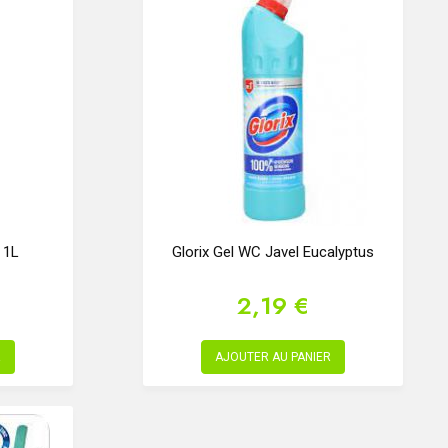
 1L
Glorix Gel WC Javel Eucalyptus
2,19 €
R
AJOUTER AU PANIER