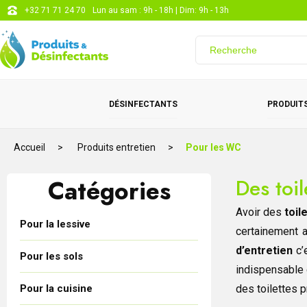
+32 71 71 24 70
Lun au sam : 9h - 18h | Dim: 9h - 13h
DÉSINFECTANTS
PRODUITS
Accueil
Produits entretien
Pour les WC
Catégories
Des toil
Avoir des
toil
Pour la lessive
certainement a
d’entretien
c’
Pour les sols
indispensable 
Pour la cuisine
des toilettes p