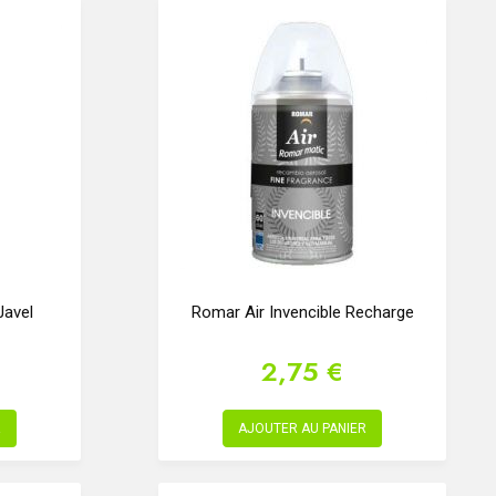
avel
Romar Air Invencible Recharge
2,75 €
R
AJOUTER AU PANIER