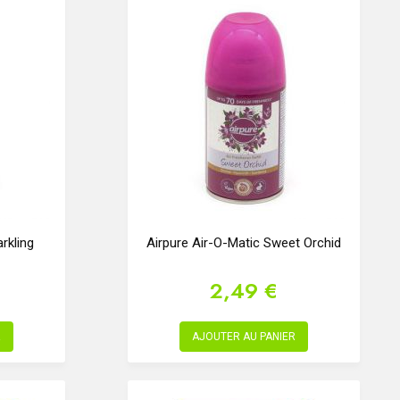
rkling
Airpure Air-O-Matic Sweet Orchid
2,49 €
R
AJOUTER AU PANIER