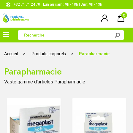
+32 71 71 24 70
Lun au sam : 9h - 18h | Dim: 9h - 13h
0
×
Menu
Accueil
Produits corporels
Parapharmacie
Désinfectants
Parapharmacie
Produits
entretien
Vaste gamme d'articles Parapharmacie
Produits
corporels
Les
papiers
CONTACT