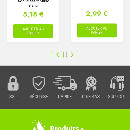
Adoucissant Musc
Blanc
2,99 €
5,18 €
AJOUTER AU
AJOUTER AU
PANIER
PANIER
SSL
SÉCURISÉ
RAPIDE
PRIX BAS
SUPPORT