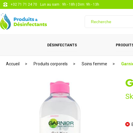
+32 71 71 24 70
Lun au sam : 9h - 18h | Dim: 9h - 13h
DÉSINFECTANTS
PRODUITS
Accueil
Produits corporels
Soins femme
Garni
G
Sk
E