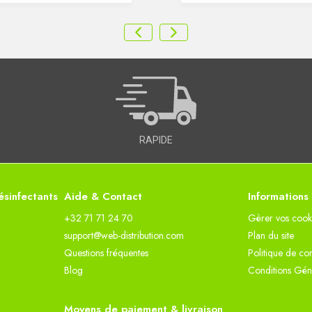
RAPIDE
sinfectants
Aide & Contact
Informations
+32 71 71 24 70
Gèrer vos cook
support@web-distribution.com
Plan du site
Questions fréquentes
Politique de con
Blog
Conditions Gén
Moyens de paiement & livraison