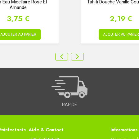
a Eau Micellaire Rose Et
Tahiti Douche Vanille G
Amande
3,75 €
2,19 €
AJOUTER AU PANIER
AJOUTER AU PANIER
RAPIDE
sinfectants
Aide & Contact
Informations