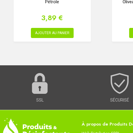
Pétrole
Olive
3,89 €
AJOUTER AU PANIER
SSL
SÉCURISÉ
À propos de Produits Dé