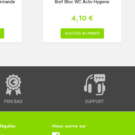
ourmande
Bref Bloc WC Activ Hygiene
4,10 €
AJOUTER AU PANIER
PRIX BAS
SUPPORT
 légales
Nous suivre sur