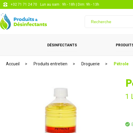
+32 71 71 24 70
Lun au sam : 9h - 18h | Dim: 9h - 13h
DÉSINFECTANTS
PRODUITS
Accueil
Produits entretien
Droguerie
Pétrole
P
1 
E