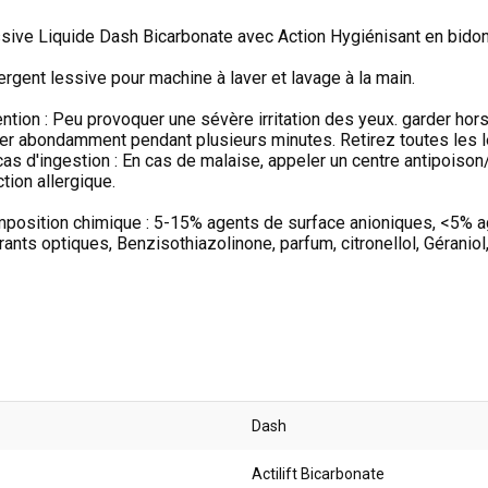
sive Liquide Dash Bicarbonate avec Action Hygiénisant en bidon 
ergent lessive pour machine à laver et lavage à la main.
ention : Peu provoquer une sévère irritation des yeux. garder hor
cer abondamment pendant plusieurs minutes. Retirez toutes les lent
cas d'ingestion : En cas de malaise, appeler un centre antipoison
ction allergique.
position chimique : 5-15% agents de surface anioniques, <5% a
rants optiques, Benzisothiazolinone, parfum, citronellol, Géraniol,
Dash
Actilift Bicarbonate