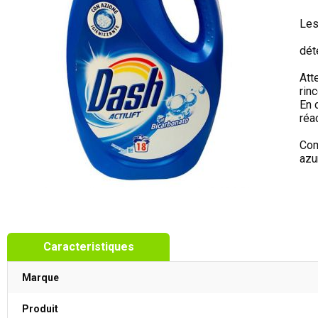
Les
dét
Att
rin
En 
réa
Com
azu
Caracteristiques
Marque
Produit