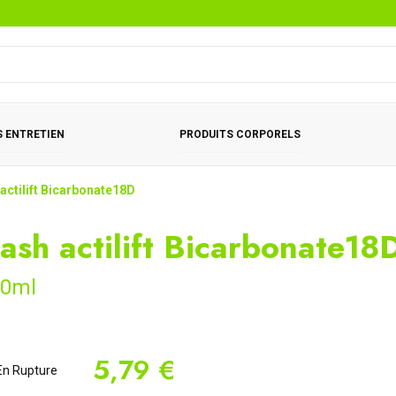
 ENTRETIEN
PRODUITS CORPORELS
actilift Bicarbonate18D
ash actilift Bicarbonate18
90ml
5,79 €
n Rupture