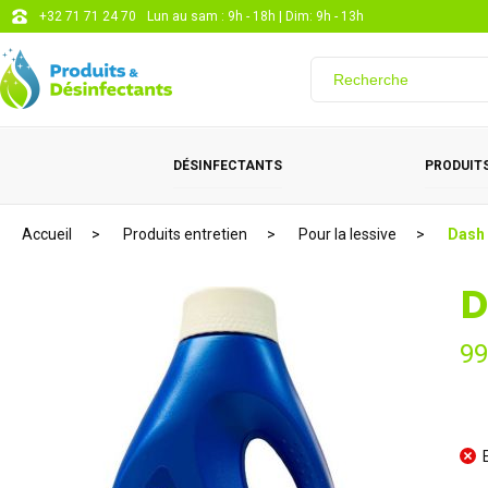
+32 71 71 24 70
Lun au sam : 9h - 18h | Dim: 9h - 13h
DÉSINFECTANTS
PRODUITS
Accueil
Produits entretien
Pour la lessive
Dash 
D
9
E