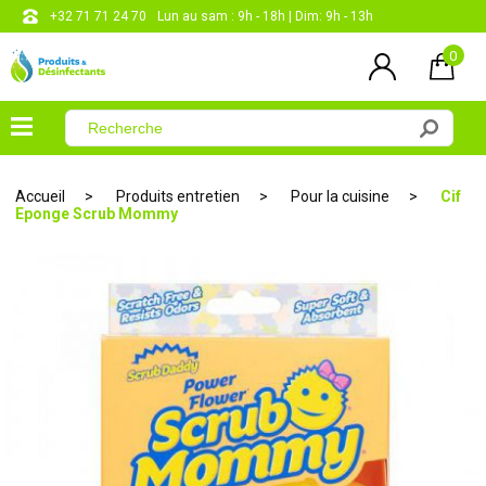
+32 71 71 24 70
Lun au sam : 9h - 18h | Dim: 9h - 13h
0
×
Menu
Accueil
Produits entretien
Pour la cuisine
Cif
Eponge Scrub Mommy
Désinfectants
Produits
entretien
Produits
corporels
Les
papiers
CONTACT