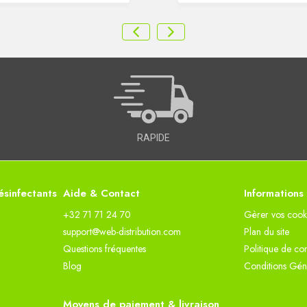
RAPIDE
sinfectants
Aide & Contact
Informations
+32 71 71 24 70
Gèrer vos cook
support@web-distribution.com
Plan du site
Questions fréquentes
Politique de con
Blog
Conditions Gén
Moyens de paiement & livraison