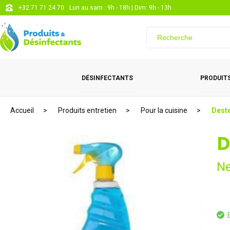
+32 71 71 24 70
Lun au sam : 9h - 18h | Dim: 9h - 13h
DÉSINFECTANTS
PRODUITS
Accueil
Produits entretien
Pour la cuisine
Deste
D
Ne
E