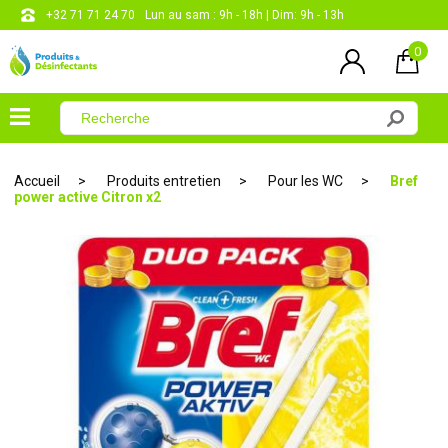
+32 71 71 24 70
Lun au sam : 9h - 18h | Dim: 9h - 13h
0
×
Menu
Accueil
Produits entretien
Pour les WC
Bref
power active Citron x2
Désinfectants
Produits
entretien
Produits
corporels
Les
papiers
CONTACT