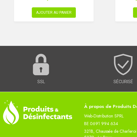
AJOUTER AU PANIER
SSL
SÉCURISÉ
À propos de Produits Dé
Web-Distribution SPRL
BE 0691 994 634
321B, Chaussée de Charleroi