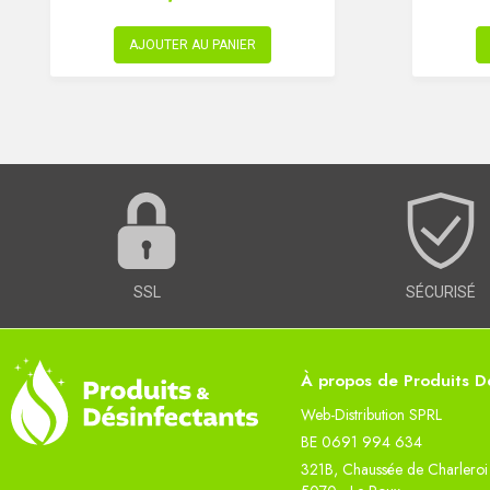
AJOUTER AU PANIER
SSL
SÉCURISÉ
À propos de Produits Dé
Web-Distribution SPRL
BE 0691 994 634
321B, Chaussée de Charleroi