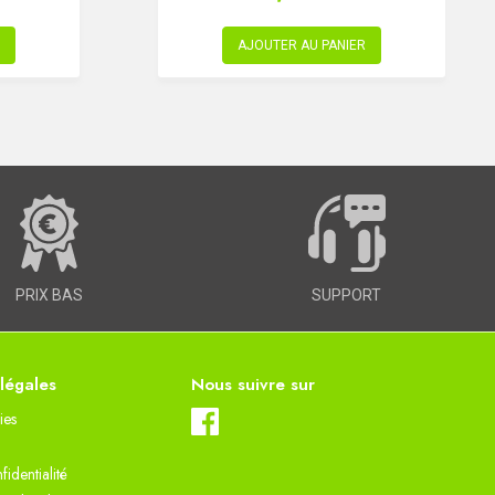
AJOUTER AU PANIER
PRIX BAS
SUPPORT
 légales
Nous suivre sur
ies
fidentialité