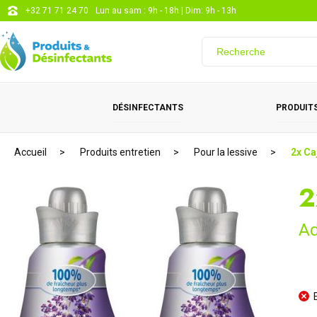
+32 71 71 24 70
Lun au sam : 9h - 18h | Dim: 9h - 13h
DÉSINFECTANTS
PRODUITS
Accueil
Produits entretien
Pour la lessive
2x Ca
2
Ad
E