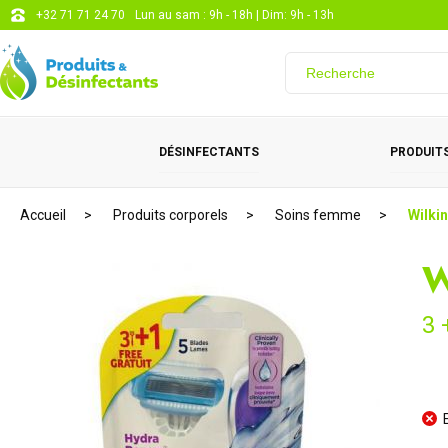
+32 71 71 24 70
Lun au sam : 9h - 18h | Dim: 9h - 13h
DÉSINFECTANTS
PRODUITS
Accueil
Produits corporels
Soins femme
Wilki
W
3 
E