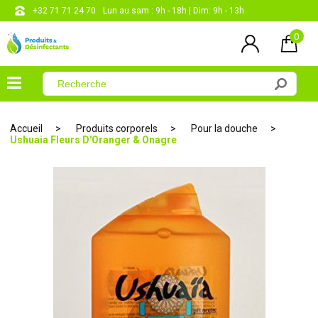
+32 71 71 24 70
Lun au sam : 9h - 18h | Dim: 9h - 13h
0
×
Menu
Accueil
Produits corporels
Pour la douche
Ushuaia Fleurs D'Oranger & Onagre
Désinfectants
Produits
entretien
Produits
corporels
Les
papiers
CONTACT