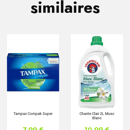
similaires
Tampax Compak Super
Chante Clair 2L Musc
Blanc
7,99 €
10,99 €