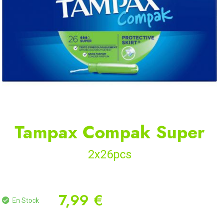
Tampax Compak Super
2x26pcs
7,99 €
En Stock