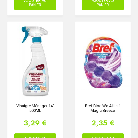
AJOUTER AU
AJOUTER AU
PANIER
PANIER
Vinaigre Ménager 14°
Bref Bloc Wc All In 1
500ML
Magic Breeze
3,29 €
2,35 €