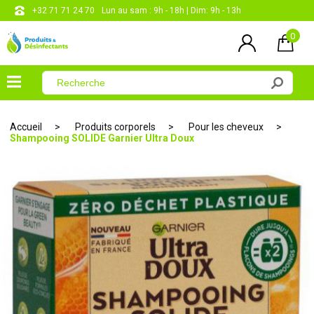
+32 71 71 24 70
Lun au sam : 9h - 18h | Dim: 9h - 13h
0
×
Menu
Accueil
Produits corporels
Pour les cheveux
Shampooing SOLIDE Garnier Ultra Doux
Désinfectants
Produits
entretien
Produits
corporels
Les
papiers
CONTACT