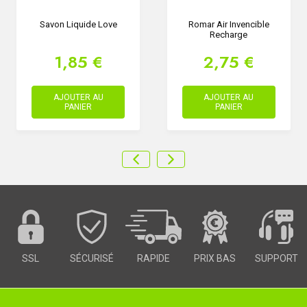
Savon Liquide Love
Romar Air Invencible
Recharge
1,85 €
2,75 €
AJOUTER AU
AJOUTER AU
PANIER
PANIER
SSL
SÉCURISÉ
RAPIDE
PRIX BAS
SUPPORT