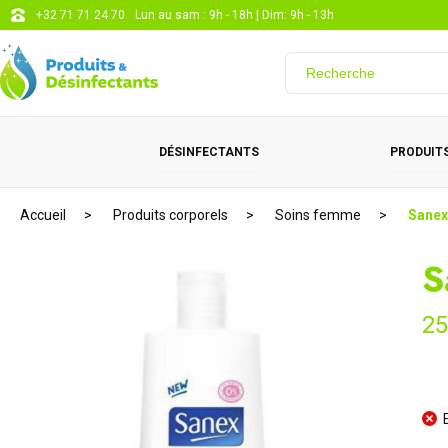
+32 71 71 24 70
Lun au sam : 9h - 18h | Dim: 9h - 13h
DÉSINFECTANTS
PRODUITS
Accueil
Produits corporels
Soins femme
Sanex
S
2
E