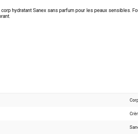
t corp hydratant Sanex sans parfum pour les peaux sensibles. For
orant.
Corp
Crè
San