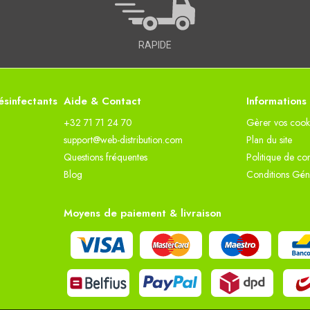
RAPIDE
sinfectants
Aide & Contact
Informations
+32 71 71 24 70
Gèrer vos cook
support@web-distribution.com
Plan du site
Questions fréquentes
Politique de con
Blog
Conditions Gén
Moyens de paiement & livraison