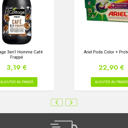
age 3en1 Homme Café
Ariel Pods Color + Prot
Frappé
3,19 €
22,90 €
AJOUTER AU PANIER
AJOUTER AU PANIER