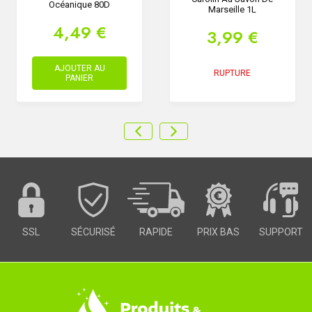
Océanique 80D
Marseille 1L
4,49 €
3,99 €
AJOUTER AU
RUPTURE
PANIER
SSL
SÉCURISÉ
RAPIDE
PRIX BAS
SUPPORT