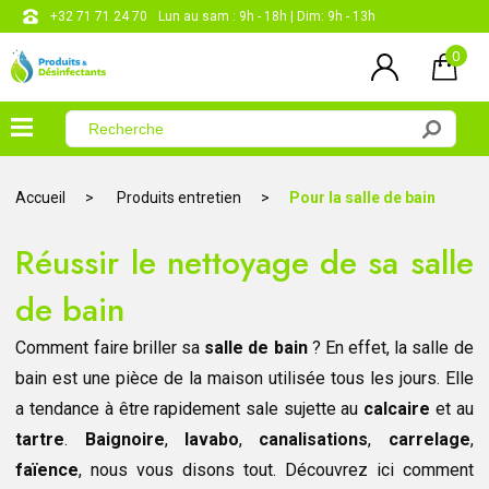
+32 71 71 24 70
Lun au sam : 9h - 18h | Dim: 9h - 13h
0
×
Menu
Accueil
Produits entretien
Pour la salle de bain
Désinfectants
Réussir le nettoyage de sa salle
Produits
entretien
de bain
Produits
corporels
Comment faire briller sa
salle de bain
? En effet, la salle de
bain est une pièce de la maison utilisée tous les jours. Elle
Les
a tendance à être rapidement sale sujette au
calcaire
et au
papiers
tartre
.
Baignoire
,
lavabo
,
canalisations
,
carrelage
,
CONTACT
faïence
, nous vous disons tout. Découvrez ici comment