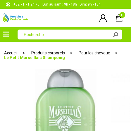
+32 71 71 24 70
Lun au sam : 9h - 18h | Dim: 9h - 13h
0
×
Menu
Accueil
Produits corporels
Pour les cheveux
Le Petit Marseillais Shampoing
Désinfectants
Produits
entretien
Produits
corporels
Les
papiers
CONTACT