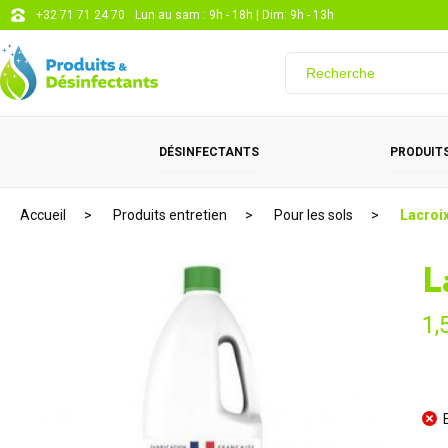
+32 71 71 24 70
Lun au sam : 9h - 18h | Dim: 9h - 13h
DÉSINFECTANTS
PRODUITS
Accueil
Produits entretien
Pour les sols
Lacroix
L
1,
E