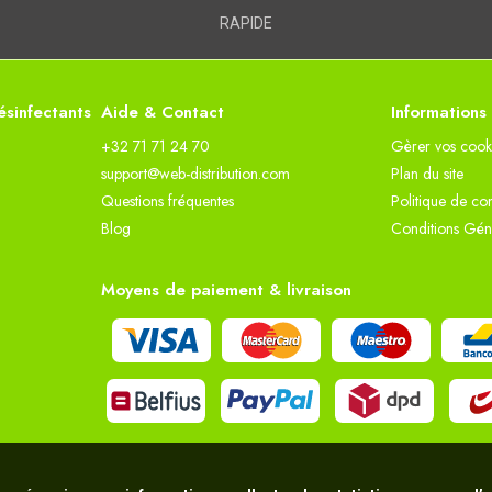
RAPIDE
sinfectants
Aide & Contact
Informations
+32 71 71 24 70
Gèrer vos cook
support@web-distribution.com
Plan du site
Questions fréquentes
Politique de con
Blog
Conditions Gén
Moyens de paiement & livraison