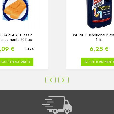
EGAPLAST Classic
WC NET Déboucheur Pow
Pansements 20 Pcs
1,5L
,09 €
6,25 €
1,49 €
AJOUTER AU PANIER
AJOUTER AU PANIER