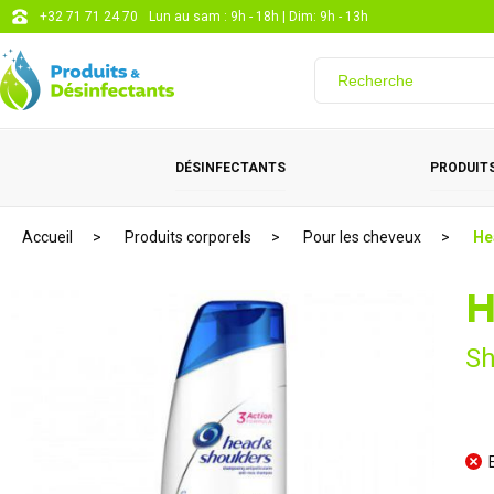
+32 71 71 24 70
Lun au sam : 9h - 18h | Dim: 9h - 13h
DÉSINFECTANTS
PRODUITS
Accueil
Produits corporels
Pour les cheveux
He
H
Sh
E