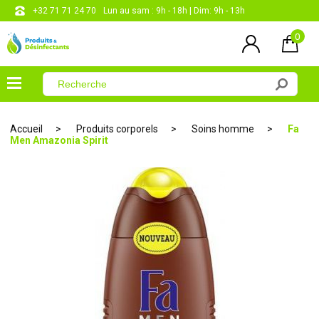
+32 71 71 24 70
Lun au sam : 9h - 18h | Dim: 9h - 13h
0
×
Menu
Accueil
Produits corporels
Soins homme
Fa
Men Amazonia Spirit
Désinfectants
Produits
entretien
Produits
corporels
Les
papiers
CONTACT