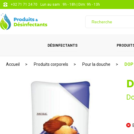
+32 71 71 24 70
Lun au sam : 9h - 18h | Dim: 9h - 13h
DÉSINFECTANTS
PRODUITS
Accueil
Produits corporels
Pour la douche
DOP 
D
Do
E