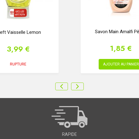
Savon Main Amalfi P
eft Vaisselle Lemon
1,85 €
3,99 €
RUPTURE
AJOUTER AU PANIER
RAPIDE