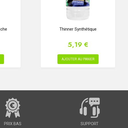
êche
Thinner Synthétique
5,19 €
AJOUTER AU PANIER
PRIX BAS
SUPPORT