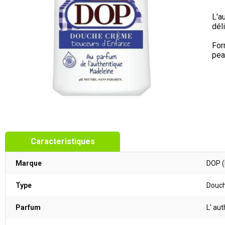
L'a
dél
For
pea
Caracteristiques
Marque
DOP (
Type
Douc
Parfum
L' au