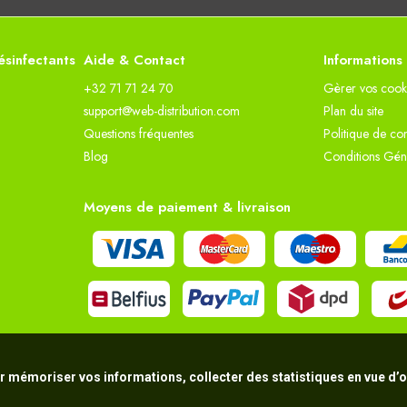
sinfectants
Aide & Contact
Informations
+32 71 71 24 70
Gèrer vos cook
support@web-distribution.com
Plan du site
Questions fréquentes
Politique de con
Blog
Conditions Gén
Moyens de paiement & livraison
r mémoriser vos informations, collecter des statistiques en vue d’op