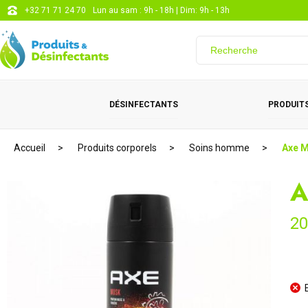
+32 71 71 24 70
Lun au sam : 9h - 18h | Dim: 9h - 13h
DÉSINFECTANTS
PRODUITS
Accueil
Produits corporels
Soins homme
Axe 
A
2
E