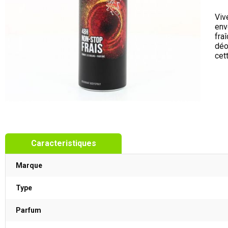
Viv
env
fra
déo
cet
Caracteristiques
Marque
Type
Parfum