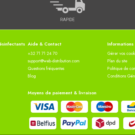
RAPIDE
sinfectants
Aide & Contact
Informations
+32 71 71 24 70
Gèrer vos cook
support@web-distribution.com
Plan du site
Questions fréquentes
Politique de con
Blog
Conditions Gén
Moyens de paiement & livraison