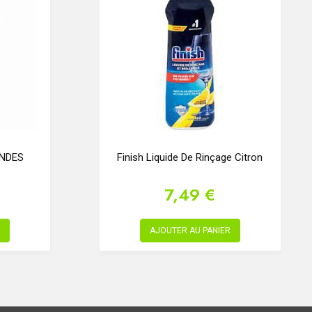
NDES
Finish Liquide De Rinçage Citron
7,49 €
AJOUTER AU PANIER