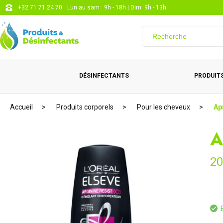
+32 71 71 24 70
Lun au sam : 9h - 18h | Dim: 9h - 13h
DÉSINFECTANTS
PRODUITS
Accueil
Produits corporels
Pour les cheveux
Ap
A
20
E