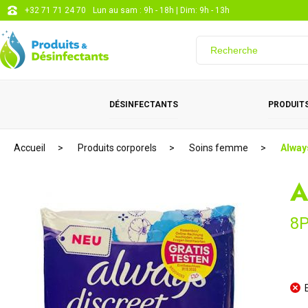
+32 71 71 24 70
Lun au sam : 9h - 18h | Dim: 9h - 13h
DÉSINFECTANTS
PRODUITS
Accueil
Produits corporels
Soins femme
Alway
A
8P
E