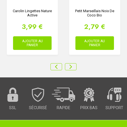
Carolin Lingettes Nature
Petit Marseillais Noix De
Active
Coco Bio
3,99 €
2,79 €
AJOUTER AU
AJOUTER AU
PANIER
PANIER
SSL
SÉCURISÉ
RAPIDE
PRIX BAS
SUPPORT